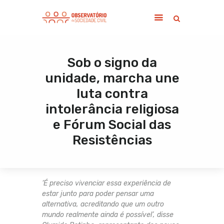
Sob o signo da
Home
unidade, marcha une
Sobre
luta contra
Notícias
intolerância religiosa
Publicações
e Fórum Social das
Contato
Resistências
‘É preciso vivenciar essa experiência de
estar junto para poder pensar uma
alternativa, acreditando que um outro
mundo realmente ainda é possível’, disse