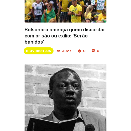
Bolsonaro ameaça quem discordar
com prisão ou exílio: ‘Serão
banidos’
movimentos
3027
0
0