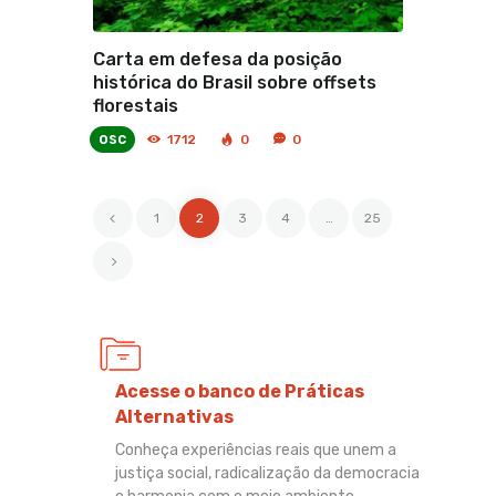
Carta em defesa da posição
histórica do Brasil sobre offsets
florestais
osc
1712
0
0
<
1
2
3
4
…
25
>
Acesse o banco de Práticas
Alternativas
Conheça experiências reais que unem a
justiça social, radicalização da democracia