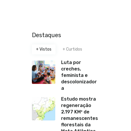
Destaques
+ Vistos
+ Curtidos
Luta por
creches,
feminista e
descolonizador
a
Estudo mostra
regeneração
2.197 KM² de
remanescentes
florestais da