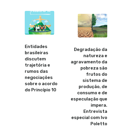
Anterior
Proximo
Entidades
Degradação da
brasileiras
natureza e
discutem
agravamento da
trajetória e
pobreza são
rumos das
frutos do
negociações
sistema de
sobre o acordo
produção, de
do Princípio 10
consumo e de
especulação que
impera.
Entrevista
especial com Ivo
Poletto