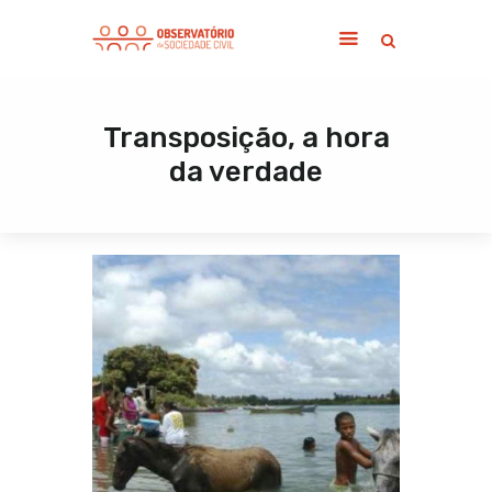
Transposição, a hora
Home
da verdade
Sobre
Notícias
Publicações
Contato