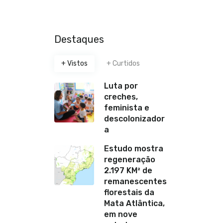
Destaques
+ Vistos
+ Curtidos
Luta por
creches,
feminista e
descolonizador
a
Estudo mostra
regeneração
2.197 KM² de
remanescentes
florestais da
Mata Atlântica,
em nove