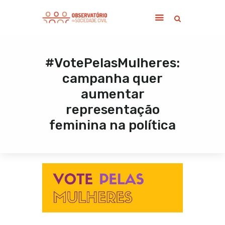
#VotePelasMulheres:
Home
campanha quer
Sobre
aumentar
Notícias
representação
Publicações
feminina na política
Contato