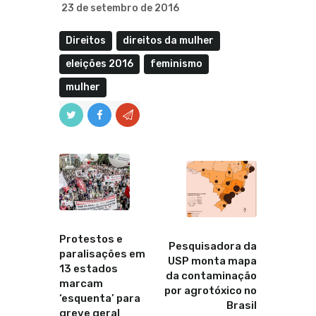
23 de setembro de 2016
Direitos
direitos da mulher
eleições 2016
feminismo
mulher
Anterior
Proximo
Protestos e
Pesquisadora da
paralisações em
USP monta mapa
13 estados
da contaminação
marcam
por agrotóxico no
‘esquenta’ para
Brasil
greve geral