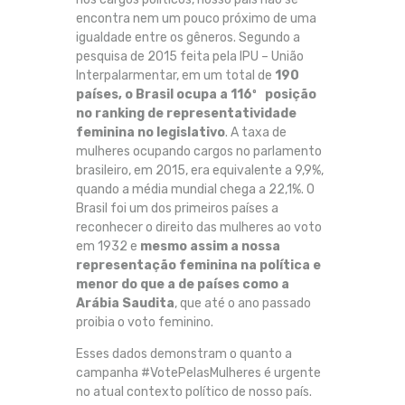
encontra nem um pouco próximo de uma
igualdade entre os gêneros. Segundo a
pesquisa de 2015 feita pela IPU – União
Interpalarmentar, em um total de
190
países, o Brasil ocupa a 116º posição
no ranking de representatividade
feminina no legislativo
. A taxa de
mulheres ocupando cargos no parlamento
brasileiro, em 2015, era equivalente a 9,9%,
quando a média mundial chega a 22,1%. O
Brasil foi um dos primeiros países a
reconhecer o direito das mulheres ao voto
em 1932 e
mesmo assim a nossa
represen
tação feminina na política e
menor do que a de países como a
Arábia Saudita
, que até o ano passado
proibia o voto feminino.
Esses dados demonstram o quanto a
campanha #VotePelasMulheres é urgente
no atual contexto político de nosso país.