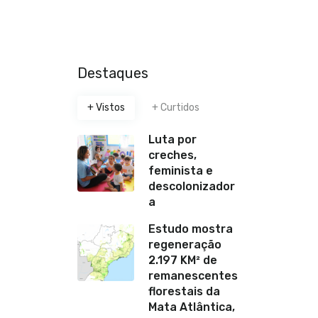
Destaques
+ Vistos
+ Curtidos
Luta por
creches,
feminista e
descolonizador
a
Estudo mostra
regeneração
2.197 KM² de
remanescentes
florestais da
Mata Atlântica,