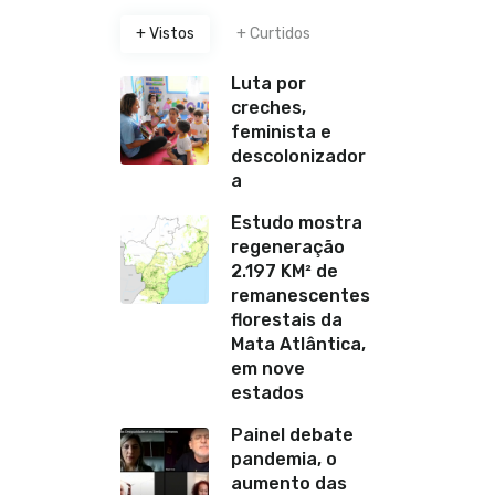
+ Vistos
+ Curtidos
Luta por
creches,
feminista e
descolonizador
a
Estudo mostra
regeneração
2.197 KM² de
remanescentes
florestais da
Mata Atlântica,
em nove
estados
Painel debate
pandemia, o
aumento das