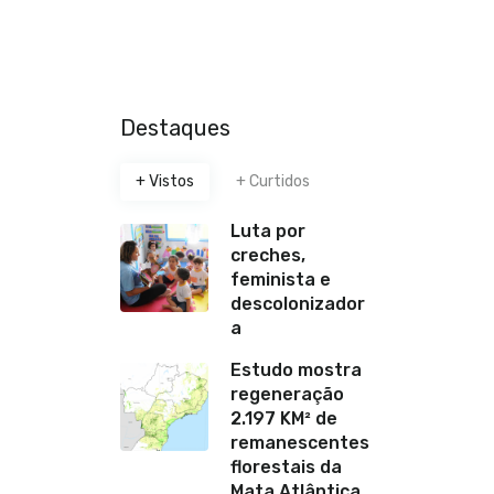
Destaques
+ Vistos
+ Curtidos
Luta por
creches,
feminista e
descolonizador
a
Estudo mostra
regeneração
2.197 KM² de
remanescentes
florestais da
Mata Atlântica,