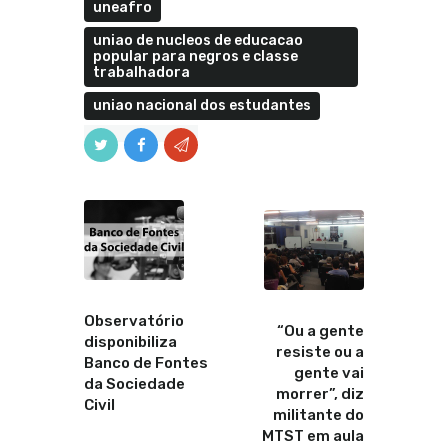
uneafro
uniao de nucleos de educacao
popular para negros e classe
trabalhadora
uniao nacional dos estudantes
Anterior
Proximo
Observatório
“Ou a gente
disponibiliza
resiste ou a
Banco de Fontes
gente vai
da Sociedade
morrer”, diz
Civil
militante do
MTST em aula