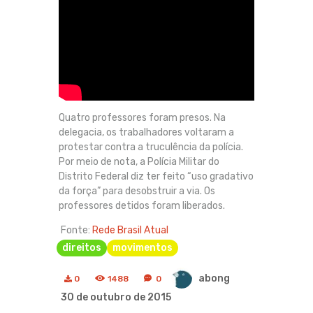
Quatro professores foram presos. Na
delegacia, os trabalhadores voltaram a
protestar contra a truculência da polícia.
Por meio de nota, a Polícia Militar do
Distrito Federal diz ter feito “uso gradativo
da força” para desobstruir a via. Os
professores detidos foram liberados.
Fonte:
Rede Brasil Atual
direitos
movimentos
abong
0
1488
0
30 de outubro de 2015