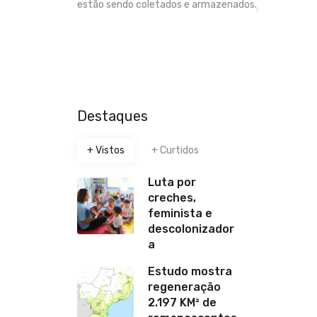
estão sendo coletados e armazenados.
*
Destaques
+ Vistos
+ Curtidos
Luta por
creches,
feminista e
descolonizador
a
Estudo mostra
regeneração
2.197 KM² de