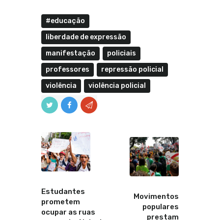
#educação
liberdade de expressão
manifestação
policiais
professores
repressão policial
violência
violência policial
Anterior
Proximo
Estudantes
Movimentos
prometem
populares
ocupar as ruas
prestam