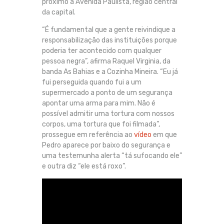
próximo à Avenida Paulista, região central
da capital.
“É fundamental que a gente reivindique a
responsabilização das instituições porque
poderia ter acontecido com qualquer
pessoa negra”, afirma Raquel Virginia, da
banda As Bahias e a Cozinha Mineira. “Eu já
fui perseguida quando fui a um
supermercado a ponto de um segurança
apontar uma arma para mim. Não é
possível admitir uma tortura com nossos
corpos, uma tortura que foi filmada”,
prossegue em referência ao
vídeo
em que
Pedro aparece por baixo do segurança e
uma testemunha alerta “tá sufocando ele”
e outra diz “ele está roxo”.