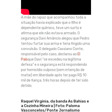
A mãe do rapaz que acompanhou toda a
situação havia explicado que o filho é
dependente químico, teve um surto e
afirma que ele não estava armado. O
segurança Davi Amâncio alegou que Pedro
tentou furtar sua arma e teria fingido uma
convulsão. O delegado Cassiano Conte,
responsável pelo caso, declarou ao
El
País
que Davi “se excedeu na legítima
defesa” e o segurança está respondendo
por homicídio culposo (sem intenção de
matar) em liberdade após ter pago R$ 10
mil de fiança, três horas depois de ter sido
detido.
Raquel Virginia, da banda As Bahias e
a Cozinha Mineira | Foto: Paloma
Vasconcelos/Ponte Jornalismo