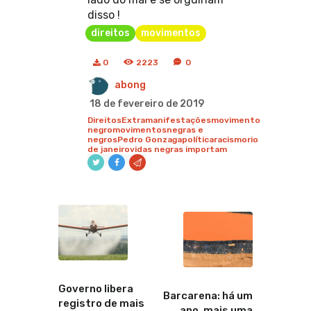
disso !
direitos
movimentos
0
2223
0
abong
18 de fevereiro de 2019
Direitos
Extra
manifestações
movimento
negro
movimentos
negras e
negros
Pedro Gonzaga
política
racismo
rio
de janeiro
vidas negras importam
Anterior
Proximo
Governo libera
Barcarena: há um
registro de mais
ano, mais uma