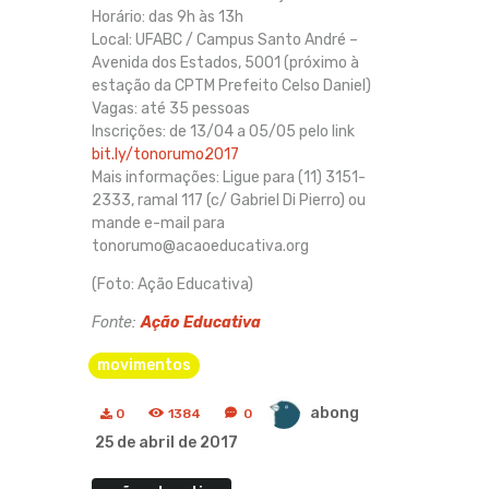
Horário: das 9h às 13h
Local: UFABC / Campus Santo André –
Avenida dos Estados, 5001 (próximo à
estação da CPTM Prefeito Celso Daniel)
Vagas: até 35 pessoas
Inscrições: de 13/04 a 05/05 pelo link
S
bit.ly/tonorumo2017
i
Mais informações: Ligue para (11) 3151-
t
2333, ramal 117 (c/ Gabriel Di Pierro) ou
e
mande e-mail para
e
tonorumo@acaoeducativa.org
x
(Foto: Ação Educativa)
t
e
Fonte:
Ação Educativa
r
n
movimentos
o
abong
0
1384
0
25 de abril de 2017