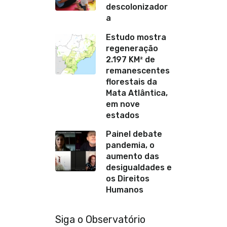
descolonizador
a
Estudo mostra
regeneração
2.197 KM² de
remanescentes
florestais da
Mata Atlântica,
em nove
estados
Painel debate
pandemia, o
aumento das
desigualdades e
os Direitos
Humanos
Siga o Observatório